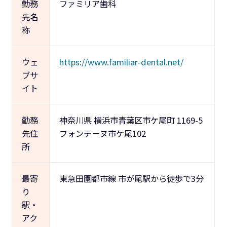
勤務
ファミリア歯科
先名
称
ウェ
https://www.familiar-dental.net/
ブサ
イト
勤務
神奈川県 横浜市青葉区市ケ尾町 1169-5
先住
フォンテーヌ市ケ尾102
所
最寄
東急田園都市線 市が尾駅から徒歩で3分
り
駅・
アク