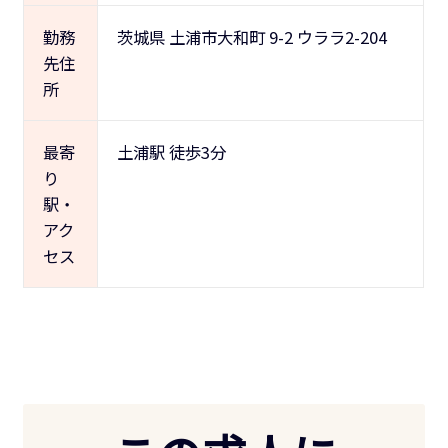
勤務
茨城県 土浦市大和町 9-2 ウララ2-204
先住
所
最寄
土浦駅 徒歩3分
り
駅・
アク
セス