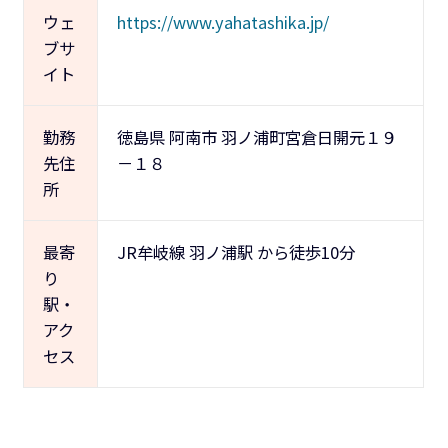
ウェ
https://www.yahatashika.jp/
ブサ
イト
勤務
徳島県 阿南市 羽ノ浦町宮倉日開元１９
先住
－１８
所
最寄
JR牟岐線 羽ノ浦駅 から徒歩10分
り
駅・
アク
セス